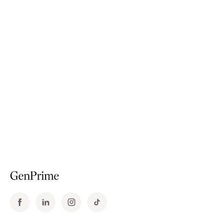
GenPrime Genea Thailand
Pusat Kesuburan GenPrime Legend
Pusat Kesuburan GenPrime Ever-Link
GenPrime Manila
Kesuburan GenPrime Los Angeles