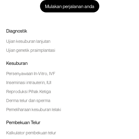
Mulakan perjalanan anda
Diagnostik
Ujian kesuburan lanjutan
Ujian genetik praimplantasi
Kesuburan
Persenyawaan In-Vitro, IVF
Inseminasi intrauterin, IUI
Reproduksi Pihak Ketiga
Derma telur dan sperma
Pemeliharaan kesuburan lelaki
Pembekuan Telur
Kalkulator pembekuan telur