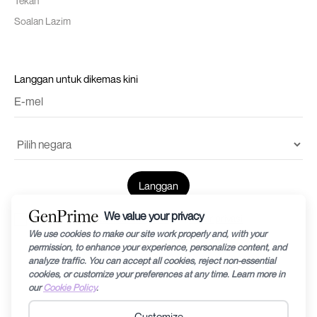
Tekan
Soalan Lazim
Langgan untuk dikemas kini
Saya menerima
terma dan syarat
dan
dasar privasi
© 2024 oleh GenerationPrime Medtech PTE LTD. Maklumat yang disediakan
dalam laman web ini adalah untuk tujuan pendidikan umum sahaja dan tertakluk
kepada perubahan tanpa notis. Diagnosis kesuburan dan prognosisnya boleh