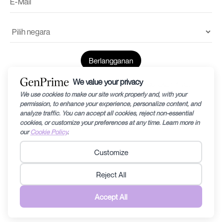
Saya menerima
syarat dan ketentuan
dan
Kebijakan Privasi
© 2024 oleh Recharge RHEA Holdings. Informasi yang diberikan dalam situs
web ini hanya untuk tujuan pendidikan umum dan dapat berubah tanpa
pemberitahuan. Diagnosis kesuburan dan prognosisnya dapat bervariasi dari
orang ke orang/pasangan ke pasangan, oleh karena itu pertanyaan terkait medis
tertentu sebaiknya didiskusikan dengan dokter/spesialis kesuburan. Setiap
informasi yang terkandung dalam situs web ini tidak boleh diambil untuk
menggantikan rencana perawatan apa pun yang ditentukan oleh dokter/spesialis
kesuburan. Recharge RHEA Holdings tidak mendiskriminasi siapa pun dalam
bentuk apa pun yang dapat dianggap diskriminatif. Baca
Syarat & Ketentuan
dan
Kebijakan Privasi