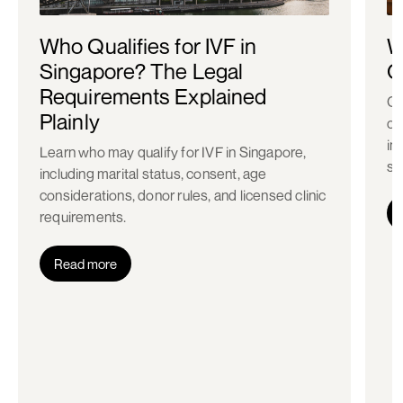
Who Qualifies for IVF in
W
Singapore? The Legal
C
Requirements Explained
Co
Plainly
ch
in
Learn who may qualify for IVF in Singapore,
st
including marital status, consent, age
considerations, donor rules, and licensed clinic
requirements.
Read more